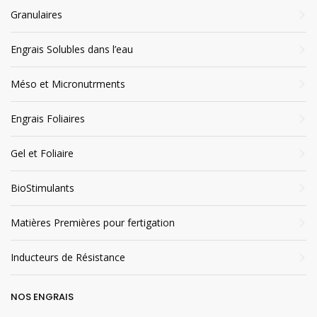
Granulaires
Foliar
Engrais Solubles dans l’eau
Application Foliaire
Méso et Micronutrments
Engrais Foliaires
Eco-sustainable
Gel et Foliaire
packaging
Application
Fertirrigation
BioStimulants
Matières Premières pour fertigation
Inducteurs de Résistance
Autorisé dans
NOS ENGRAIS
biologique