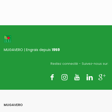
and particularly active
physiopathies causées
under all conditions.
par des carences
nutritionnelles.
5/20
Emballage respectueux
de la nature
1
1
MUGAVERO | Engrais depuis
1959
Application Foliaire
Restez connecté - Suivez-nous sur:
5/20
5/20
Emballage respectueux
de la nature
MUGAVERO