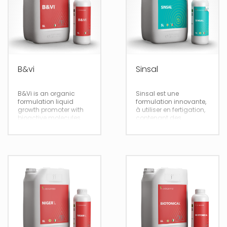
B&vi
Sinsal
B&Vi is an organic
Sinsal est une
formulation liquid
formulation innovante,
growth promoter with
à utiliser en fertigation,
bioactive molecules
contenant des
produced by bacteria
composants
and natural plant
organiques et
extracts. By stimulating
inorganiques adaptés
multiplication and
pour corriger la salinité
cellular distension and
du sol.
increasing
photosynthetic and
metabolic efficiency
affects the natural
selection of attached
fruits by minimizing
deformity.