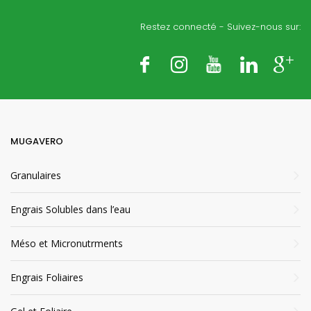
Foliar
Restez connecté - Suivez-nous sur:
1
Emballage respectueux
de la nature
5/20
Fertigation
MUGAVERO
Granulaires
5/20
Application foliaire
Engrais Solubles dans l’eau
Eco-sustainable
Méso et Micronutrments
packaging
Engrais Foliaires
Foliar
P
ackaging