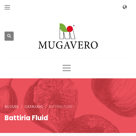
ACCUEIL
CATALOGO
BATTIRIA FLUID
Battiria Fluid