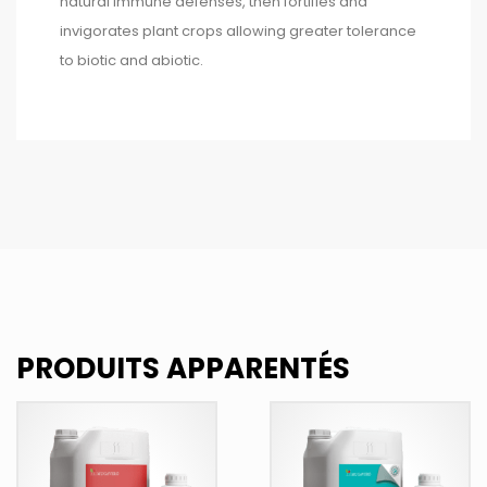
natural immune defenses, then fortifies and
invigorates plant crops allowing greater tolerance
to biotic and abiotic.
PRODUITS APPARENTÉS