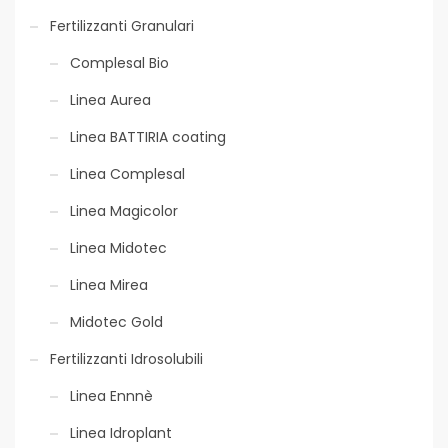
Fertilizzanti Granulari
Fertirrigazione
Complesal Bio
Linea Aurea
Linea BATTIRIA coating
Consentito in Bio
Linea Complesal
Linea Magicolor
P
ackaging
ecosostenibile
Linea Midotec
Linea Mirea
Packaging
Midotec Gold
ecosostenibile
Fertilizzanti Idrosolubili
Linea Ennnè
Consentito in Bio
Linea Idroplant