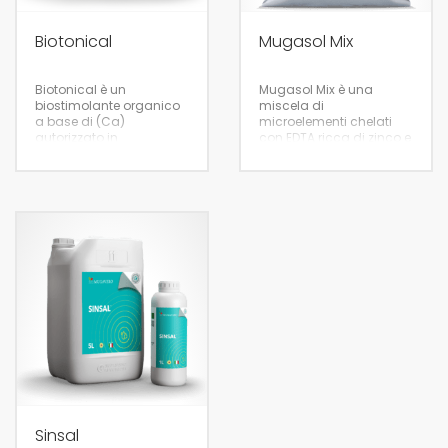
Biotonical
Mugasol Mix
Biotonical è un
Mugasol Mix è una
biostimolante organico
miscela di
a base di (Ca)
microelementi chelati
autorizzato in
con EDTA ricca di zinco e
agricoltura biologica, è
manganese
arricchito con estratti di
alga Ecklonia Maxima
10 kg
1
Sinsal