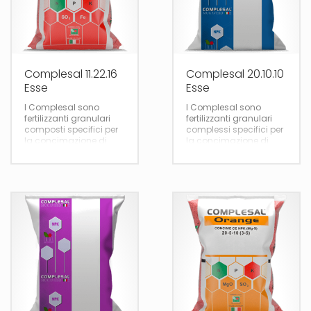
Complesal 11.22.16
Complesal 20.10.10
Esse
Esse
I Complesal sono
I Complesal sono
fertilizzanti granulari
fertilizzanti granulari
composti specifici per
complessi specifici per
la concimazione di
la concimazione di
base e di copertura di
base e di copertura di
tutte le colture. Alcuni
tutte le colture. Alcuni
prodotti della linea
prodotti della linea
Complesal hanno una
Complesal hanno una
buona dotazione in
buona dotazione in
zolfo e magnesio.
zolfo e magnesio.