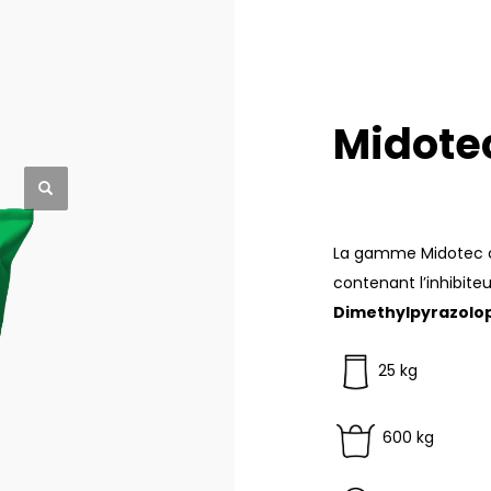
Midotec
La gamme Midotec com
contenant l’inhibiteu
Dimethylpyrazolo
25 kg
600 kg