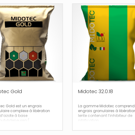
otec Gold
Midotec 32.0.18
ec Gold est un engrais
La gamme Midotec comprend
laire complexe à libération
engrais granulaires à libératio
 d’azote à base
lente contenant l’inhibiteur de
butylideneurea (
nitrification
3,4 DMPP (3,4
cifique pour la fertilisation de
Dimethylpyrazolophosphat
et de couverture de toutes les