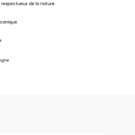
 respectueux de la nature
écanique
e
Ligne