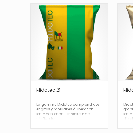
Midotec 21
Mid
La gamme Midotec comprend des
Midot
engrais granulaires à libération
granu
lente contenant l’inhibiteur de
lente
nitrification
d’Iso
3,4 DMPP (3,4
IBDU
Dimethylpyrazolophosphate).
) spé
base 