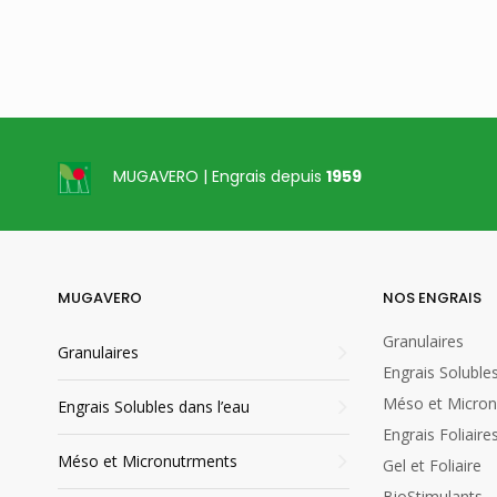
cultur
uréi
hydr
l’act
tempe
MUGAVERO | Engrais depuis
1959
25 kg
MUGAVERO
NOS ENGRAIS
Granulaires
Granulaires
25 kg
Engrais Solubles
Méso et Micron
Engrais Solubles dans l’eau
Engrais Foliaire
Méso et Micronutrments
Gel et Foliaire
BioStimulants