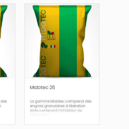
Midotec 26
 des
La gamme Midotec comprend des
n
engrais granulaires à libération
lente contenant l’inhibiteur de
nitrification
3,4 DMPP (3,4
e).
Dimethylpyrazolophosphate).