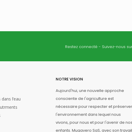
es. La libération lente d’azote
que de l’IBDU se produit par
olyse indépendamment de
ivité microbienne et de la
́rature du sol.
Restez connecté - Suivez-nous sur
25 kg
NOTRE VISION
Aujourd'hui, une nouvelle approche
consciente de l'agriculture est
 dans l’eau
nécessaire pour respecter et préserve
utrments
l'environnement dans lequel nous
s
vivons, pour nous et pour l'avenir de no
enfants. Mugavero SaS, avec son travail