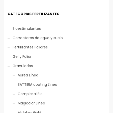
CATEGORIAS FERTILIZANTES
Bioestimulantes
Aplicación mecánica
Aplicación mecánica
Correctores de agua y suelo
600 kg
600 kg
Fertilizantes Foliares
Gel y Foliar
Granulados
Aurea Línea
L
enta Liberación
L
enta Liberación
BATTIRIA coating Línea
T
ecnología eco-
T
ecnología eco-
sostenible
sostenible
Complesal Bio
Magicolor Línea
Midotec Gold