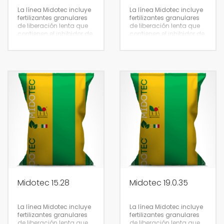
La línea Midotec incluye
La línea Midotec incluye
fertilizantes granulares
fertilizantes granulares
de liberación lenta que
de liberación lenta que
contienen el inhibidor de
contienen el inhibidor de
nitrificación 3.4 DMPP (3.4
nitrificación 3.4 DMPP (3.4
Dimetilpirazolofosfato).
Dimetilpirazolofosfato).
25 kg
25 kg
Midotec 15.28
Midotec 19.0.35
La línea Midotec incluye
La línea Midotec incluye
fertilizantes granulares
fertilizantes granulares
600 kg
600 kg
de liberación lenta que
de liberación lenta que