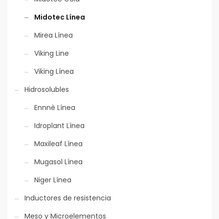
Midotec Línea
Mirea Línea
Aplicación mecánica
Aplicación mecánica
Viking Line
Viking Línea
Hidrosolubles
Ennnè Línea
L
enta Liberación
L
enta Liberación
Idroplant Línea
Maxileaf Línea
Mugasol Línea
Niger Línea
Inductores de resistencia
Meso y Microelementos