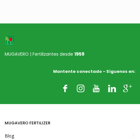
triamida”, inhibidor
químico de la ureasa
Aplicación mecánica
T
ecnologÍa Eco-
25 kg
sostenible
MUGAVERO | Fertilizantes desde
1959
25 kg
Mantente conectado - Síguenos en:
L
enta Liberación
600 kg
A
plicación mecánica
600 kg
MUGAVERO FERTILIZER
Blog