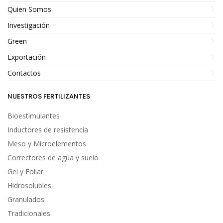
T
ecnología eco-
L
enta Liberación
Quien Somos
sostenible
Investigación
T
ecnologÍa Eco-
sostenible
Green
Exportación
Contactos
Aplicación mecánica
NUESTROS FERTILIZANTES
Bioestimulantes
A
plicación mecánica
Inductores de resistencia
Meso y Microelementos
Correctores de agua y suelo
Gel y Foliar
L
enta Liberación
Hidrosolubles
L
enta Liberación
Granulados
Tradicionales