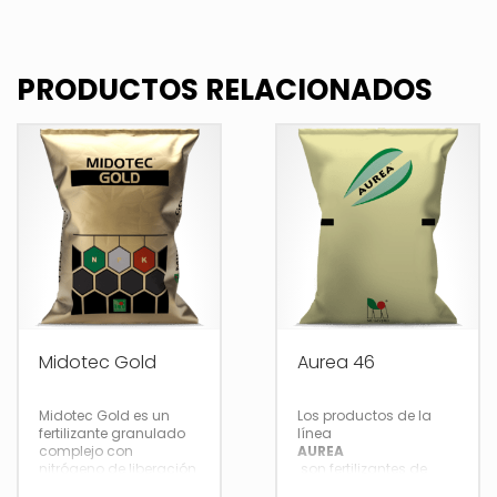
PRODUCTOS RELACIONADOS
Midotec Gold
Aurea 46
Midotec Gold es un
Los productos de la
fertilizante granulado
línea
complejo con
AUREA
nitrógeno de liberación
son fertilizantes de
lenta a base de
lenta liberación.