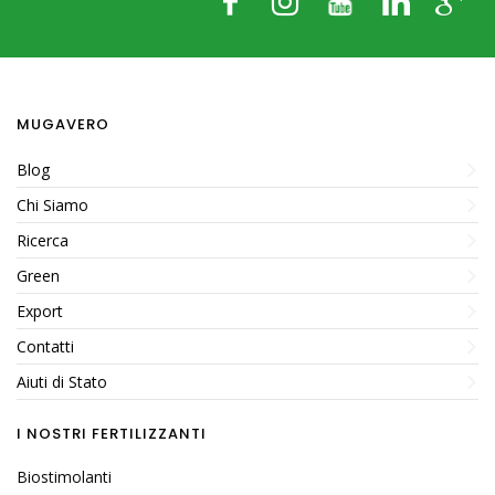
Consentito in Bio
Packaging
ecosostenibile
MUGAVERO
Fogliare
Fogliare
Blog
Chi Siamo
Ricerca
Green
Fertirrigazione
Export
Packaging
ecosostenibile
Contatti
Aiuti di Stato
I NOSTRI FERTILIZZANTI
Biostimolanti
Packaging