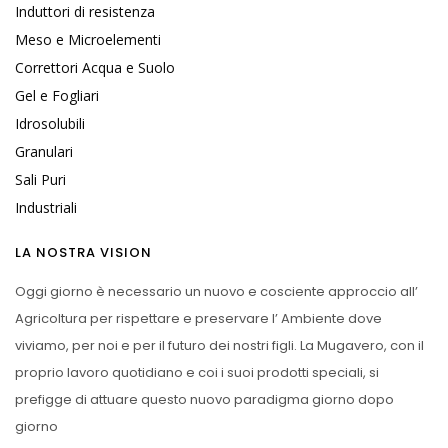
ecosostenibile
Induttori di resistenza
Residuo Zero
Meso e Microelementi
Correttori Acqua e Suolo
Gel e Fogliari
Idrosolubili
Granulari
Consentito in Bio
Sali Puri
Industriali
LA NOSTRA VISION
Oggi giorno è necessario un nuovo e cosciente approccio all’
Agricoltura per rispettare e preservare l’ Ambiente dove
viviamo, per noi e per il futuro dei nostri figli. La Mugavero, con il
proprio lavoro quotidiano e coi i suoi prodotti speciali, si
prefigge di attuare questo nuovo paradigma giorno dopo
giorno