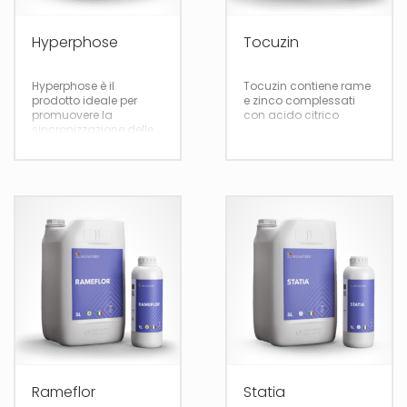
Hyperphose
Tocuzin
Hyperphose è il
Tocuzin contiene rame
prodotto ideale per
e zinco complessati
promuovere la
con acido citrico
sincronizzazione delle
gemme a fiore nelle
specie orticole
1
1
Rameflor
Statia