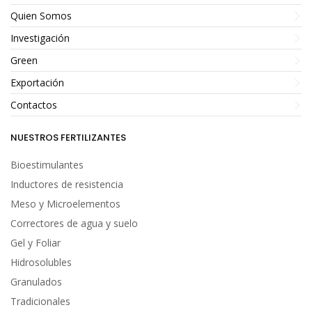
T
ecnología eco-
T
ecnología eco-
L
enta Liberación
Quien Somos
sostenible
sostenible
Investigación
Green
Exportación
L
enta liberación
Contactos
Aplicación mecánica
Aplicación mecánica
NUESTROS FERTILIZANTES
Bioestimulantes
Inductores de resistencia
Meso y Microelementos
Correctores de agua y suelo
Gel y Foliar
L
enta Liberación
L
enta Liberación
Hidrosolubles
Granulados
Tradicionales