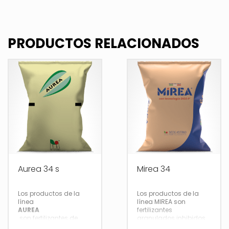
PRODUCTOS RELACIONADOS
Aurea 34 s
Mirea 34
Los productos de la
Los productos de la
línea
línea MIREA son
AUREA
fertilizantes
son fertilizantes de
granulados inhibidos
lenta liberación.
con