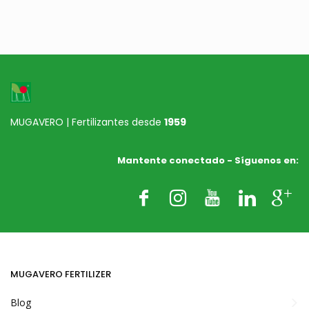
600 kg
T
ecnologÍa Eco-
25 kg
25 kg
sostenible
MUGAVERO | Fertilizantes desde
1959
Mantente conectado - Síguenos en:
T
ecnología
Eco-
sostenibile
600 kg
600 kg
A
plicación mecánica
MUGAVERO FERTILIZER
A
plicación Mecánica
Blog