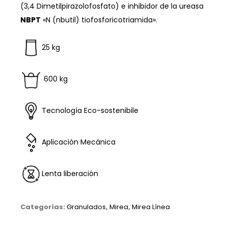
(3,4 Dimetilpirazolofosfato) e inhibidor de la ureasa
NBPT
«N (nbutil) tiofosforicotriamida».
25 kg
600 kg
T
ecnología
Eco-sostenibile
A
plicación Mecánica
L
enta liberación
Categorías:
Granulados
,
Mirea
,
Mirea Línea