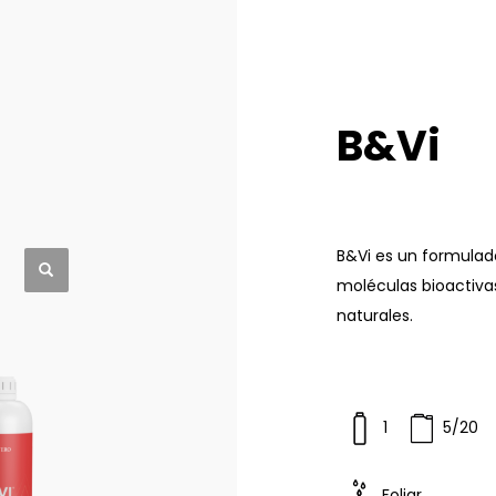
B&Vi
B&Vi es un formulad
moléculas bioactiva
naturales.
1
5/20
Foliar