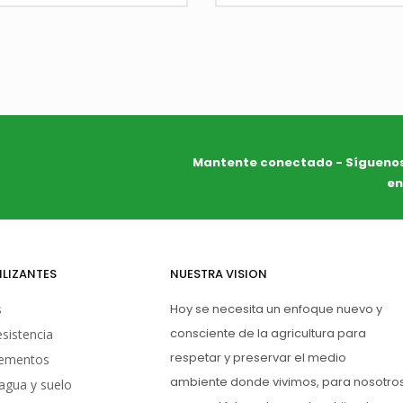
altamente solubles y péptidos
vegetales (31%).
Mantente conectado - Sígueno
en
1
ILIZANTES
NUESTRA VISION
s
Hoy se necesita un enfoque nuevo y
consciente de la agricultura para
esistencia
respetar y preservar el medio
lementos
ambiente donde vivimos, para nosotro
agua y suelo