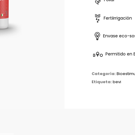
Fertiirrigación
E
nvase eco-sos
Permitido en 
Categoría:
Bioestim
Etiqueta:
bevi