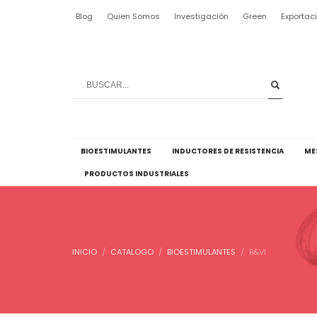
Blog
Quien Somos
Investigación
Green
Exportac
BIOESTIMULANTES
INDUCTORES DE RESISTENCIA
ME
PRODUCTOS INDUSTRIALES
INICIO
CATALOGO
BIOESTIMULANTES
B&VI