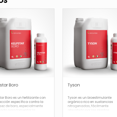
OS
star Boro
Tyson
tar Boro es un fertilizante con
Tyson es un bioestimulante
cción específica contra la
orgánico rico en sustancias
ez de boro, especialmente
nitrogenadas, fácilmente
ñado para fomentar la
absorbido por las plantas,
ión y el fructificación.
proveniente de aminoácidos