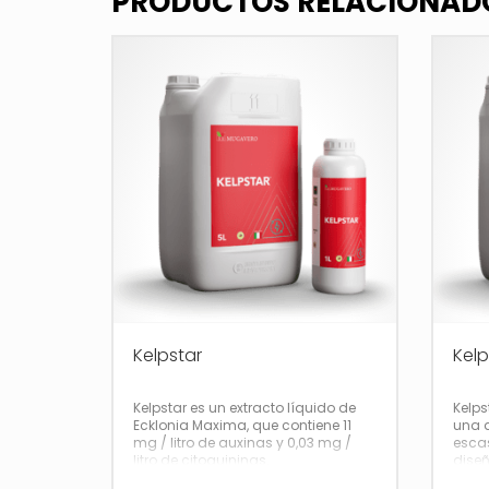
PRODUCTOS RELACIONAD
Kelpstar
Kelp
Kelpstar es un extracto líquido de
Kelps
Ecklonia Maxima, que contiene 11
una a
mg / litro de auxinas y 0,03 mg /
escas
litro de citoquininas.
dise
florac