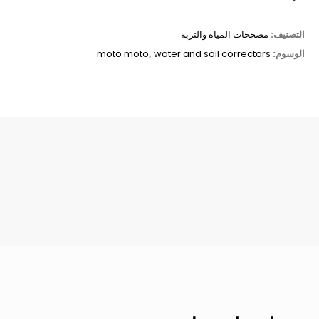
التصنيف:
مصححات المياه والتربة
الوسوم:
water and soil correctors
,
moto moto