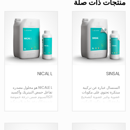
منتجات ذات صلة
NICAL L
SINSAL
السنسال عبارة عن تركيبة
NICALE L هو محلول مصدره
مبتكرة تحتوي على مكونات
تفاعل حمض النيتريك وأكسيد
عضوية وغير عضوية لتصحيح
الكالسيوم ضمن درجة حموضة
ملوحة التربة. يتكون المكون
شديدة اللذوعة.
علبة بلاستيكية
العضوي من البكتيريا المحبة
1/5/20 كجم
للملوحة والأحماض العضوية
بينما المكون غير العضوي من
الكالسيوم والكبريت
والعناصر الدقيقة. يتم إزالة
الصوديوم المتراكم في