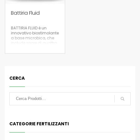
Battiria Fluid
BATTIRIA FLUID è un
innovativo biostimolante
a base microbica, che
include spore di quattro
ceppi del genere Bacillus
meticolosamente
selezionati e
particolarmente attivi in
ogni condizione.
CERCA
1
CATEGORIE FERTILIZZANTI