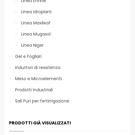
Linea Ennnè
Fertirrigazione
Linea Idroplant
Linea Maxileaf
Linea Mugasol
Linea Niger
Packaging
Gel e Fogliari
ecosostenibile
Induttori di resistenza
Meso e Microelementi
Prodotti Industriali
Sali Puri per fertirrigazione
PRODOTTI GIÀ VISUALIZZATI